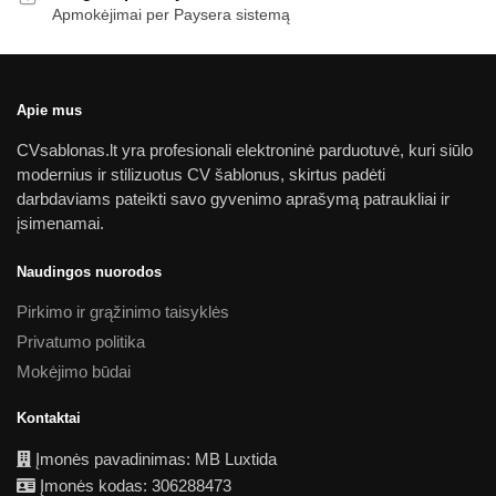
Apmokėjimai per Paysera sistemą
Apie mus
CVsablonas.lt yra profesionali elektroninė parduotuvė, kuri siūlo
modernius ir stilizuotus CV šablonus, skirtus padėti
darbdaviams pateikti savo gyvenimo aprašymą patraukliai ir
įsimenamai.
Naudingos nuorodos
Pirkimo ir grąžinimo taisyklės
Privatumo politika
Mokėjimo būdai
Kontaktai
Įmonės pavadinimas: MB Luxtida
Įmonės kodas: 306288473