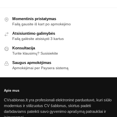
Momentinis pristatymas
Failą gausite iš kart po apmokėjimo
Atsisiuntimo galimybės
Failą galėsite atsisiųsti 3 kartus
Konsultacija
Turite klausimų? Susisiekite
Saugus apmokėjimas
Apmokėjimai per Paysera sistemą
Apie mus
CVsablonas.lt yra profesionali elektroninė parduotuvė, kuri siūlo
modernius ir stilizuotus CV šablonus, skirtus padėti
darbdaviams pateikti savo gyvenimo aprašymą patraukliai ir