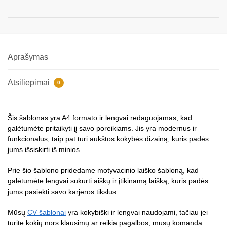
Aprašymas
Atsiliepimai
0
Šis šablonas yra A4 formato ir lengvai redaguojamas, kad
galėtumėte pritaikyti jį savo poreikiams. Jis yra modernus ir
funkcionalus, taip pat turi aukštos kokybės dizainą, kuris padės
jums išsiskirti iš minios.
Prie šio šablono pridedame motyvacinio laiško šabloną, kad
galėtumėte lengvai sukurti aiškų ir įtikinamą laišką, kuris padės
jums pasiekti savo karjeros tikslus.
Mūsų
CV šablonai
yra kokybiški ir lengvai naudojami, tačiau jei
turite kokių nors klausimų ar reikia pagalbos, mūsų komanda