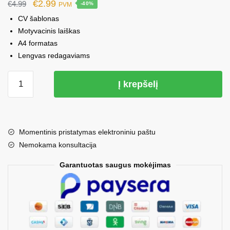
Original
Current
€
2.99
€
4.99
-40%
PVM
price
price
CV šablonas
was:
is:
Motyvacinis laiškas
A4 formatas
€4.99.
€2.99.
Lengvas redagaviams
produkto
Į krepšelį
kiekis:
CV
šablonas
18
Momentinis pristatymas elektroniniu paštu
Nemokama konsultacija
Garantuotas saugus mokėjimas