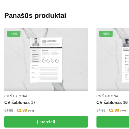
Panašūs produktai
-40%
-40%
CV ŠABLONAI
CV ŠABLONAI
CV šablonas 17
CV šablonas 16
Original
Current
Original
Curre
€
2.99
€
2.99
€
4.99
€
4.99
PVM
PVM
price
price
price
price
Į krepšelį
was:
is:
was:
is:
€4.99.
€2.99.
€4.99.
€2.99