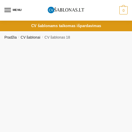
Skip
Skip
to
to
MENU
0
navigation
content
CV šablonams taikomas išpardavimas
Pradžia
/
CV šablonai
/
CV šablonas 18