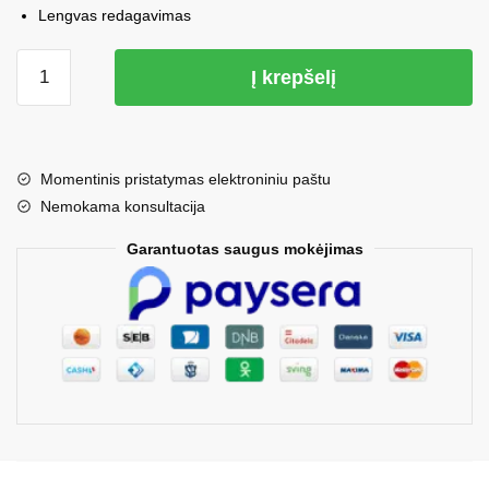
Lengvas redagavimas
€4.50.
€2.99.
produkto
Į krepšelį
kiekis:
CV
šablonas
3
Momentinis pristatymas elektroniniu paštu
Nemokama konsultacija
Garantuotas saugus mokėjimas