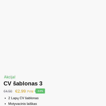
Akcija!
CV šablonas 3
Original
Current
€
2.99
€
4.50
-34%
PVM
price
price
2 Lapų CV šablonas
was:
is:
Motyvacinis laiškas