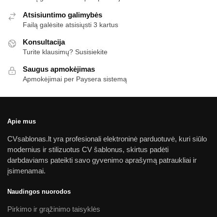
Atsisiuntimo galimybės
Failą galėsite atsisiųsti 3 kartus
Konsultacija
Turite klausimų? Susisiekite
Saugus apmokėjimas
Apmokėjimai per Paysera sistemą
Apie mus
CVsablonas.lt yra profesionali elektroninė parduotuvė, kuri siūlo
modernius ir stilizuotus CV šablonus, skirtus padėti
darbdaviams pateikti savo gyvenimo aprašymą patraukliai ir
įsimenamai.
Naudingos nuorodos
Pirkimo ir grąžinimo taisyklės