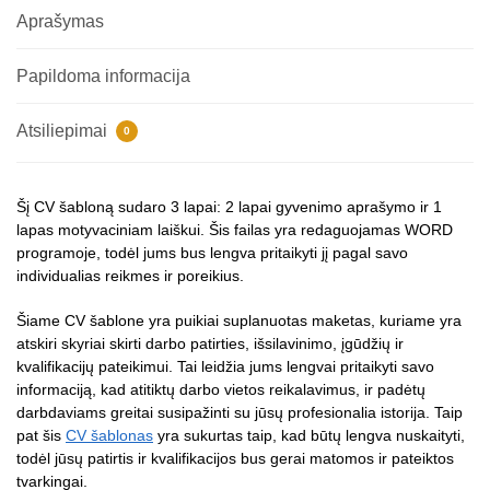
Aprašymas
Papildoma informacija
Atsiliepimai
0
Šį CV šabloną sudaro 3 lapai: 2 lapai gyvenimo aprašymo ir 1
lapas motyvaciniam laiškui. Šis failas yra redaguojamas WORD
programoje, todėl jums bus lengva pritaikyti jį pagal savo
individualias reikmes ir poreikius.
Šiame CV šablone yra puikiai suplanuotas maketas, kuriame yra
atskiri skyriai skirti darbo patirties, išsilavinimo, įgūdžių ir
kvalifikacijų pateikimui. Tai leidžia jums lengvai pritaikyti savo
informaciją, kad atitiktų darbo vietos reikalavimus, ir padėtų
darbdaviams greitai susipažinti su jūsų profesionalia istorija. Taip
pat šis
CV šablonas
yra sukurtas taip, kad būtų lengva nuskaityti,
todėl jūsų patirtis ir kvalifikacijos bus gerai matomos ir pateiktos
tvarkingai.