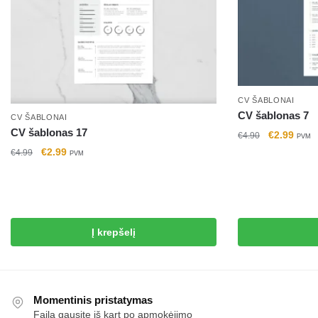
CV ŠABLONAI
CV šablonas 7
CV ŠABLONAI
CV šablonas 17
Original
Curre
€
2.99
€
4.90
PVM
price
price
Original
Current
€
2.99
€
4.99
PVM
was:
is:
price
price
€4.90.
€2.99
was:
is:
€4.99.
€2.99.
Į krepšelį
Momentinis pristatymas
Failą gausite iš kart po apmokėjimo