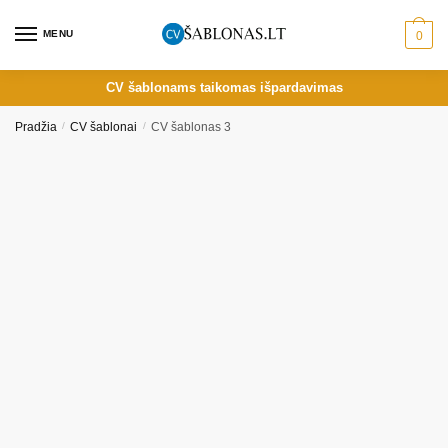
Skip
Skip
to
to
MENU
0
navigation
content
CV šablonams taikomas išpardavimas
Pradžia
/
CV šablonai
/
CV šablonas 3