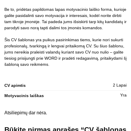
Be to, pridėtas papildomas lapas motyvacinio laiško forma, kurioje
galite pasidalinti savo motyvacija ir interesais, kodėl norite dirbti
tam tikroje įmonėje. Tai padeda jums išsiskirti tarp kitų kandidatų ir
parodyti savo norą tapti dalimi tos įmonės komandos.
Šis CV šablonas yra puikus pasirinkimas tiems, kurie nori sukurti
profesionalų, tvarkingą ir lengvai pritaikomą CV. Su šiuo šablonu,
jums nereikia praleisti valandų kuriant savo CV nuo nulio – galite
tiesiog prisijungti prie WORD ir pradėti redagavimą, pritaikydami šį
šabloną savo reikmėms.
2 Lapai
CV apimtis
Yra
Motyvacinis laiškas
Atsiliepimų dar nėra.
Būkite pirmas aprašęs “CV šablonas